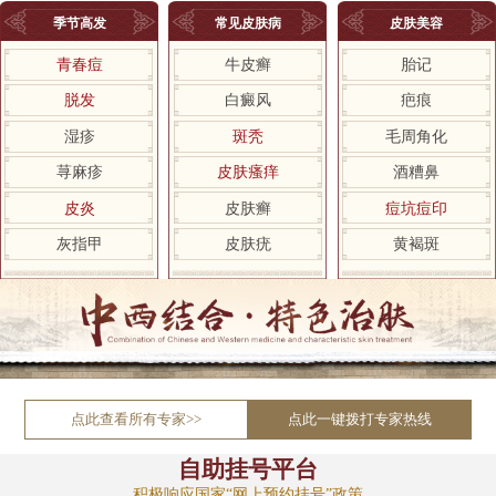
季节高发
常见皮肤病
皮肤美容
青春痘
牛皮癣
胎记
脱发
白癜风
疤痕
湿疹
斑秃
毛周角化
荨麻疹
皮肤瘙痒
酒糟鼻
皮炎
皮肤癣
痘坑痘印
灰指甲
皮肤疣
黄褐斑
点此查看所有专家>>
点此一键拨打专家热线
自助挂号平台
积极响应国家“网上预约挂号”政策