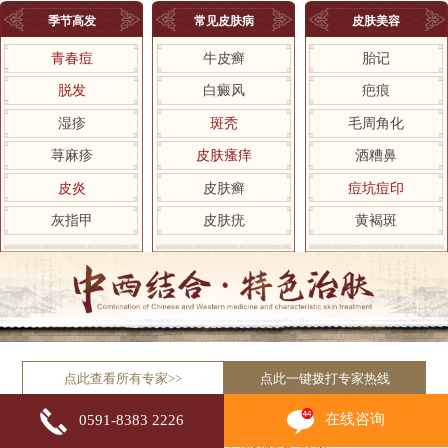
季节高发
常见皮肤病
皮肤美容
青春痘
牛皮癣
胎记
脱发
白癜风
疤痕
湿疹
斑秃
毛周角化
荨麻疹
皮肤瘙痒
酒糟鼻
皮炎
皮肤癣
痘坑痘印
灰指甲
皮肤疣
黄褐斑
点此查看所有专家>>
点此一键拨打专家热线
在线咨询
0591-8383 2226
自助挂号平台
积极响应国家“网上预约挂号”政策