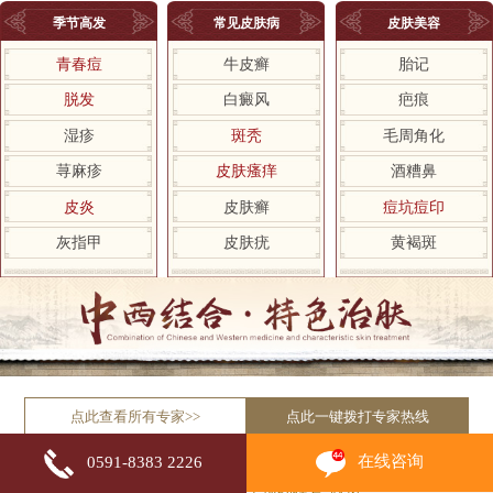
季节高发
常见皮肤病
皮肤美容
青春痘
牛皮癣
胎记
脱发
白癜风
疤痕
湿疹
斑秃
毛周角化
荨麻疹
皮肤瘙痒
酒糟鼻
皮炎
皮肤癣
痘坑痘印
灰指甲
皮肤疣
黄褐斑
点此查看所有专家>>
点此一键拨打专家热线
在线咨询
0591-8383 2226
自助挂号平台
积极响应国家“网上预约挂号”政策