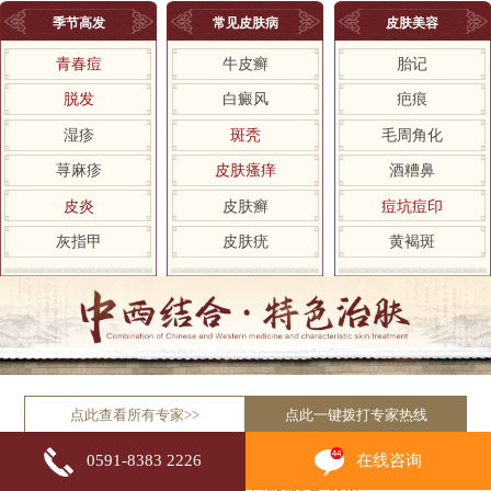
季节高发
常见皮肤病
皮肤美容
青春痘
牛皮癣
胎记
脱发
白癜风
疤痕
湿疹
斑秃
毛周角化
荨麻疹
皮肤瘙痒
酒糟鼻
皮炎
皮肤癣
痘坑痘印
灰指甲
皮肤疣
黄褐斑
点此查看所有专家>>
点此一键拨打专家热线
在线咨询
0591-8383 2226
自助挂号平台
积极响应国家“网上预约挂号”政策